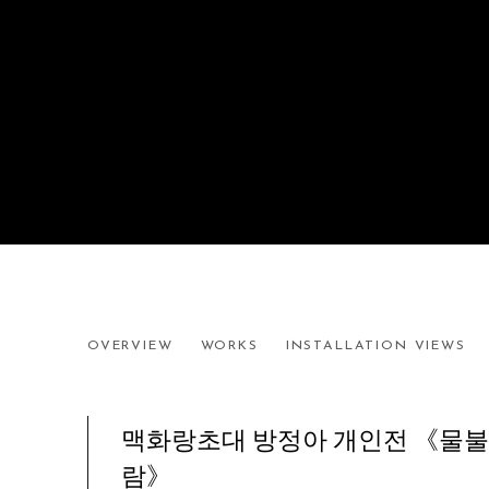
WATER AND FIRE ALIKE
OVERVIEW
WORKS
INSTALLATION VIEWS
JEONG-A BANG SOLO EXHIBITION
맥화랑초대
방정아 개인전 《물불
람》