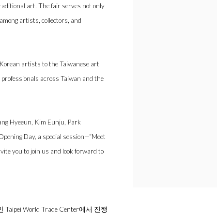
ditional art. The fair serves not only
 among artists, collectors, and
orean artists to the Taiwanese art
rt professionals across Taiwan and the
ng Hyeeun, Kim Eunju, Park
Opening Day, a special session—“Meet
ite you to join us and look forward to
ei World Trade Center에서 진행