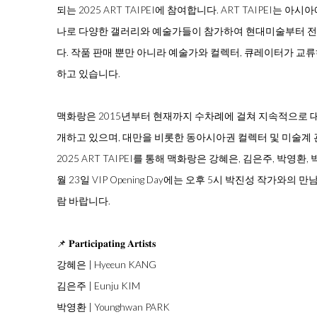
되는 2025 ART TAIPEI에 참여합니다. ART TAIPEI는 
나로 다양한 갤러리와 예술가들이 참가하여 현대미술부터 전
다. 작품 판매 뿐만 아니라 예술가와 컬렉터, 큐레이터가 
하고 있습니다.
⠀
맥화랑은 2015년부터 현재까지 수차례에 걸쳐 지속적으로 
개하고 있으며, 대만을 비롯한 동아시아권 컬렉터 및 미술계
2025 ART TAIPEI를 통해 맥화랑은 강혜은, 김은주, 박영환
월 23일 VIP Opening Day에는 오후 5시 박진성 작가와의
람 바랍니다.
📌
𝐏
𝐚
𝐫
𝐭
𝐢
𝐜
𝐢
𝐩
𝐚
𝐭
𝐢
𝐧
𝐠
𝐀
𝐫
𝐭
𝐢
𝐬
𝐭
𝐬
강혜은 | Hyeeun KANG
김은주 | Eunju KIM
박영환 | Younghwan PARK