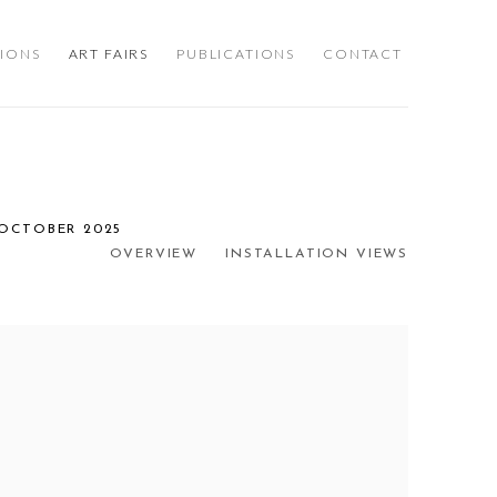
TIONS
ART FAIRS
PUBLICATIONS
CONTACT
7 OCTOBER 2025
OVERVIEW
INSTALLATION VIEWS
llowing image in a popup: