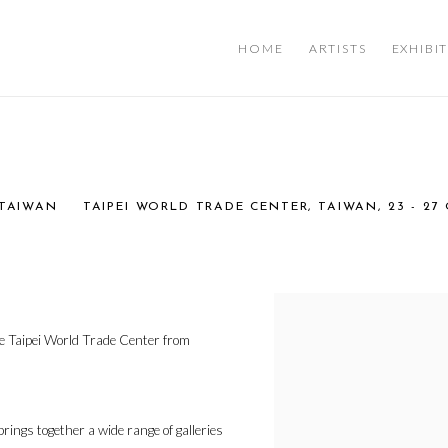
HOME
ARTISTS
EXHIBI
 TAIWAN
TAIPEI WORLD TRADE CENTER, TAIWAN,
23 - 2
Open a larger version of the fo
he Taipei World Trade Center from
rings together a wide range of galleries