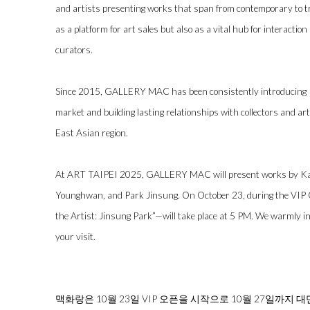
and artists presenting works that span from contemporary to tra
as a platform for art sales but also as a vital hub for interaction
curators.
⠀
Since 2015, GALLERY MAC has been consistently introducing K
market and building lasting relationships with collectors and a
East Asian region.
⠀
At ART TAIPEI 2025, GALLERY MAC will present works by Ka
Younghwan, and Park Jinsung. On October 23, during the VIP 
the Artist: Jinsung Park”—will take place at 5 PM. We warmly inv
your visit.
⠀
⠀
맥화랑은 10월 23일 VIP 오픈을 시작으로 10월 27일까지 대만 Taip