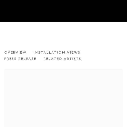
10-200, AFFORDABLE ARTWORKS
OVERVIEW
INSTALLATION VIEWS
GALLERY MAC'S 19TH ANNUAL EXHIBITION
PRESS RELEASE
RELATED ARTISTS