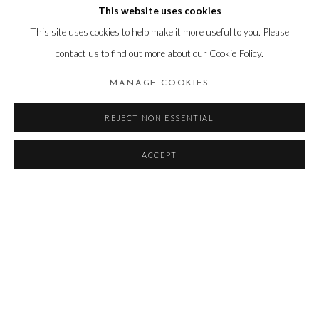
꺼이 소장합니다. 그 과정은 누구나 자연스럽게 예술을 접하고 경험
This website uses cookies
하며 즐기는 순간으로 일상에 스며듭니다.
This site uses cookies to help make it more useful to you. Please
contact us to find out more about our Cookie Policy.
2025년 올해도 신진, 청년, 중견, 원로, 작고 작가까지 74명의 작가분
MANAGE COOKIES
들이 전시에 참여하며, 회화, 조각, 사진, 판화 등 다양한 장르의 작품
을 선보입니다. 참여 작가로는 작고 작가인 김점선, 노은님, 부산의 원
REJECT NON ESSENTIAL
로 조각가 김정명, 2021 국립현대미술관 '올해의 작가상'의 방정아,
2022 부산비엔날레 참여를 통해 예술계의 큰 주목을 받은 감민경, 40
ACCEPT
년 가까운 시간을 연필 하나로 작업하며 국립현대미술관, 부산시립미
술관, 광주시립미술관 등에서 전시를 한 김은주, 2023 영국 런던 사치
갤러리 개인전 및 2024 부산비엔날레, 2025 미국 뉴욕 ACA갤러리 초
대개인전까지 국내외 활발한 활동을 이어가는 이두원을 비롯하여 중
견작가 강혜은, 김섭, 신철, 신홍직, 안윤모, 유명균, 조현서, 청년작가
김현수, 박영환, 박진성, 최례, 태우 등 현재 미술 시장에서 활발하게
활동하는 여러 작가들의 작품을 한 자리에서 만나볼 수 있습니다.